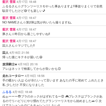
藍沢 雪菜
4月17日 18:48
ふるるさん☆グランツーリスモやった事ありますよ‼️事故りまくりで全然
駄目でしたけど😅でも楽しい🎵
藍沢 雪菜
4月17日 18:47
NO NAMEさん☆第2弾は気が向いたら撮りますね。
藍沢 雪菜
4月17日 18:47
豚さん☆昨日から過ごしやすいね‼️
藍沢 雪菜
4月17日 18:47
囚人さん☆マジでした‼️
囚人
4月16日 21:56
帰った後にキテネが届いた😆
放浪騎士w
4月16日 20:16
アレはネットで検索してからが良いかも😊
走れコータロー
4月16日 18:56
手の暖かい人は 心が冷たいって言います あなたの手に初めて ふれたとき
私 少しだけ 不安になりました
ふるる
4月16日 18:48
ぬぉーーー😳ブラのホックがはずれてるー😍 🎮プレステはブランクがあ
るのでリハビリにやり慣れてたグランツーリスモから始めました🚗💨 次
はアクションものにもチャレンジしたい♪