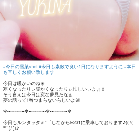
#今日の雪菜shot
#今日も素敵で良い1日になりますように
#本日
も宜しくお願い致します
今日は暖かいのね☀️
寒くなったりぃ暖かくなったりぃ忙しいぃよぉ💧
そう言えば今日は変な夢見たなぁ
夢の話って1番つまらないらしいよ🥱
✼••┈┈┈┈••✼••┈┈┈┈••✼••┈┈┈┈••✼
今日もルンタッタ♬*゜しながらE231に乗車しております♪(( \( ˙
꒳​˙ )/ ))♪‬