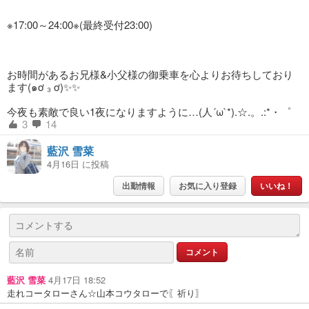
※17:00～24:00※(最終受付23:00)
お時間があるお兄様&小父様の御乗車を心よりお待ちしており
ます(๑ơ ₃ ơ)✨✨
今夜も素敵で良い1夜になりますように…(人´ω`*).☆.。.:*・゜
3
14
藍沢 雪菜
4月16日 に投稿
出勤情報
お気に入り登録
いいね！
藍沢 雪菜
4月17日 18:52
走れコータローさん☆山本コウタローで〖祈り〗