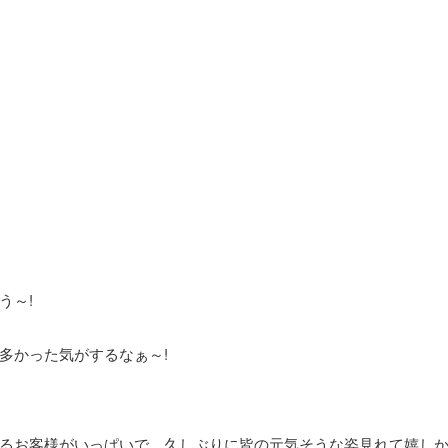
う～!
多かった気がするなぁ～!
るお客様がいっぱいで、久しぶりに皆の元気そうな姿見れて嬉しかった