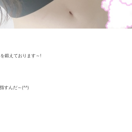
体を鍛えております～!
すんだ～(^^)