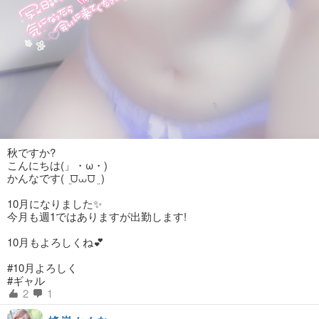
秋ですか?
こんにちは(」・ω・)
かんなです( ܸ ⩌⩊⩌ ܸ )
10月になりました✨
今月も週1ではありますが出勤します!
10月もよろしくね💕︎
#10月よろしく
#ギャル
2
1