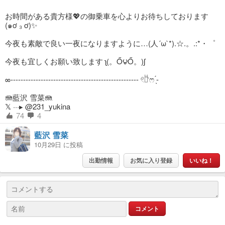
お時間がある貴方様💖の御乗車を心よりお待ちしております
(๑ơ ₃ ơ)✨
今夜も素敵で良い一夜になりますように…(人´ω`*).☆.。.:*・゜
今夜も宜しくお願い致します ʅ(。Ő౪Ő。)ʃ
∞---------------------------------------------------‪ 𓏲𓎨ෆ ̖́-‬
🪼藍沢 雪菜🪼
𝕏 ···▸ @231_yukina
74
4
藍沢 雪菜
10月29日 に投稿
出勤情報
お気に入り登録
いいね！