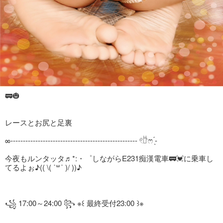
🚃🎃
レースとお尻と足裏
∞---------------------------------------------------‪ 𓏲𓎨ෆ ̖́-‬
今夜もルンタッタ♬*:・゜しながらE231痴漢電車🚃💓に乗車し
てるよぉ♪(( \( ˙꒳​˙ )/ ))♪‬
꧁ 17:00～24:00 ꧂ ※꒰ 最終受付23:00 ꒱‬※