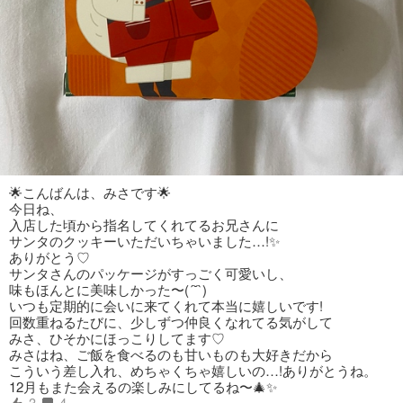
🌟こんばんは、みさです🌟
今日ね、
入店した頃から指名してくれてるお兄さんに
サンタのクッキーいただいちゃいました…!✨
ありがとう♡
サンタさんのパッケージがすっごく可愛いし、
味もほんとに美味しかった〜(´˘`)
いつも定期的に会いに来てくれて本当に嬉しいです!
回数重ねるたびに、少しずつ仲良くなれてる気がして
みさ、ひそかにほっこりしてます♡
みさはね、ご飯を食べるのも甘いものも大好きだから
こういう差し入れ、めちゃくちゃ嬉しいの…!ありがとうね。
12月もまた会えるの楽しみにしてるね〜🎄✨
3
4