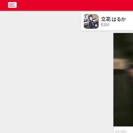
立花 はるか
E231
3月18日